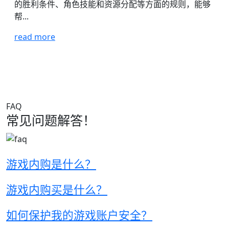
的胜利条件、角色技能和资源分配等方面的规则，能够
帮...
read more
FAQ
常见问题解答！
游戏内购是什么？
游戏内购买是什么？
如何保护我的游戏账户安全？