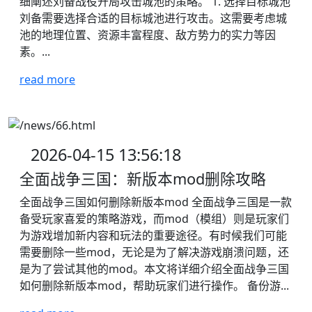
细阐述刘备战役开局攻击城池的策略。 1. 选择目标城池
刘备需要选择合适的目标城池进行攻击。这需要考虑城
池的地理位置、资源丰富程度、敌方势力的实力等因
素。...
read more
2026-04-15 13:56:18
全面战争三国：新版本mod删除攻略
全面战争三国如何删除新版本mod 全面战争三国是一款
备受玩家喜爱的策略游戏，而mod（模组）则是玩家们
为游戏增加新内容和玩法的重要途径。有时候我们可能
需要删除一些mod，无论是为了解决游戏崩溃问题，还
是为了尝试其他的mod。本文将详细介绍全面战争三国
如何删除新版本mod，帮助玩家们进行操作。 备份游...