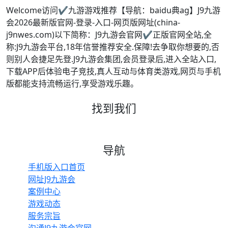
Welcome访问✔九游游戏推荐【导航：baidu典ag】J9九游
会2026最新版官网-登录-入口-网页版网址(china-
j9nwes.com)以下简称：J9九游会官网✔正版官网全站,全
称:J9九游会平台,18年信誉推荐安全.保障!去争取你想要的,否
则别人会捷足先登.J9九游会集团,会员登录后,进入全站入口,
下载APP后体验电子竞技,真人互动与体育类游戏,网页与手机
版都能支持流畅运行,享受游戏乐趣。
找到我们
导航
手机版入口首页
网址J9九游会
案例中心
游戏动态
服务宗旨