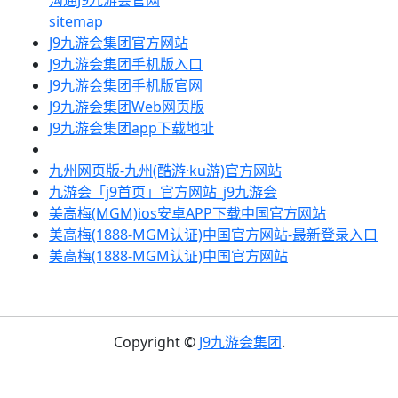
沟通J9九游会官网
sitemap
J9九游会集团官方网站
J9九游会集团手机版入口
J9九游会集团手机版官网
J9九游会集团Web网页版
J9九游会集团app下载地址
九州网页版-九州(酷游·ku游)官方网站
九游会「j9首页」官方网站_j9九游会
美高梅(MGM)ios安卓APP下载中国官方网站
美高梅(1888-MGM认证)中国官方网站-最新登录入口
美高梅(1888-MGM认证)中国官方网站
Copyright ©
J9九游会集团
.