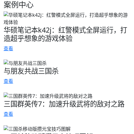
案例中心
华硕笔记本k42j：红警模式全屏运行，打
造超乎想象的游戏体验
查看
与朋友共战三国杀
查看
三国群英传7：加速升级武将的敌对之路
查看