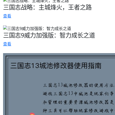
三国志战略：主城烽火，王者之路
查看
三国志9威力加强版：智力成长之道
查看