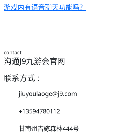
游戏内有语音聊天功能吗？
contact
沟通J9九游会官网
联系方式 :
jiuyoulaoge@j9.com
+13594780112
甘南州吉嫁森林444号