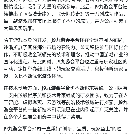
剧情设定，吸引了大量的玩家参与。此后，
J9九游会平台
陆
续推出了《魔法奇缘》、《天际传奇》等一系列成功作品，
每一款游戏都在市场上取得了不小的成功，并为公司积累了
大量忠实玩家。
除了游戏本身的开发，
J9九游会平台
还在全球范围内布局，
逐渐扩展了其在海外市场的影响力。公司积极参与国际化合
作，不断吸收全球领先的技术和理念，推动中国游戏产业的
国际化进程。与此同时，
J9九游会平台
也注重与玩家社区的
互动，定期举办线上线下的玩家交流活动，积极倾听玩家反
馈，以此不断优化游戏体验。
在技术创新方面，
J9九游会平台
也不断追求突破。公司拥有
一支由顶级程序员和技术专家组成的研发团队，致力于在人
工智能、虚拟现实、云游戏等前沿技术领域进行探索。
J9九
游会平台
的一些新技术和玩法已在业内引起了广泛关注，并
在多个大型展会和赛事中获得了奖项。
J9九游会平台
公司一直秉持“创新、品质、玩家至上”的理