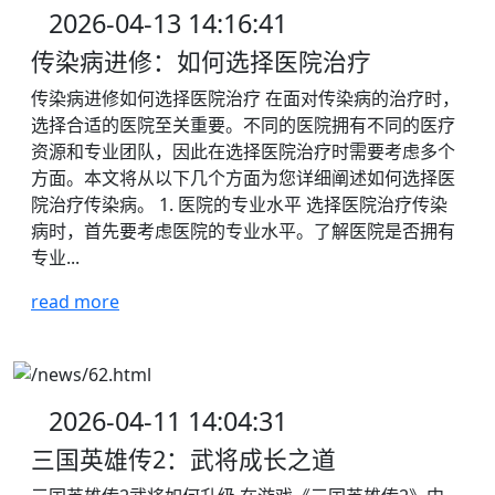
2026-04-13 14:16:41
传染病进修：如何选择医院治疗
传染病进修如何选择医院治疗 在面对传染病的治疗时，
选择合适的医院至关重要。不同的医院拥有不同的医疗
资源和专业团队，因此在选择医院治疗时需要考虑多个
方面。本文将从以下几个方面为您详细阐述如何选择医
院治疗传染病。 1. 医院的专业水平 选择医院治疗传染
病时，首先要考虑医院的专业水平。了解医院是否拥有
专业...
read more
2026-04-11 14:04:31
三国英雄传2：武将成长之道